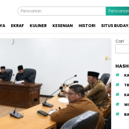
Pencaria
YA
EKRAF
KULINER
KESENIAN
HISTORI
SITUS BUDAY
Cari
HASH
K
TR
K
W
B