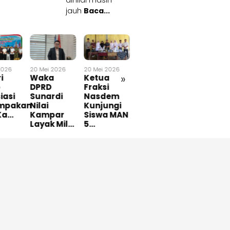
dinilai masih
jauh
Baca...
18 Mei 2026
2026
20 Mei 2026
18 Mei 2026
14 Mei 2026
»
Jembatani
a
Ketua
Terkait
Apresias
Tuntunan
Fraksi
Limbah,
Fahmil
Masyarakat
di
Nasdem
Rizki
untuk
Tapung
Kunjungi
Ananda
Salimah
Hil…
ar
Siswa MAN
Tawarkan
Kampar
 Mil…
5…
Op…