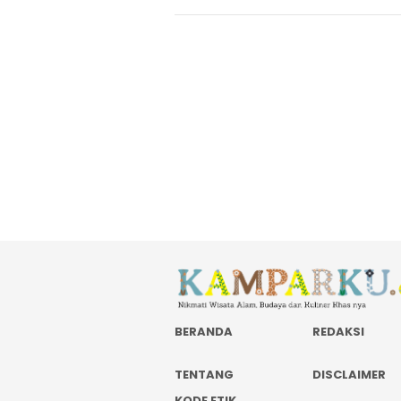
4 A
25
R
P
S
Ha
K
BERANDA
REDAKSI
TENTANG
DISCLAIMER
KODE ETIK