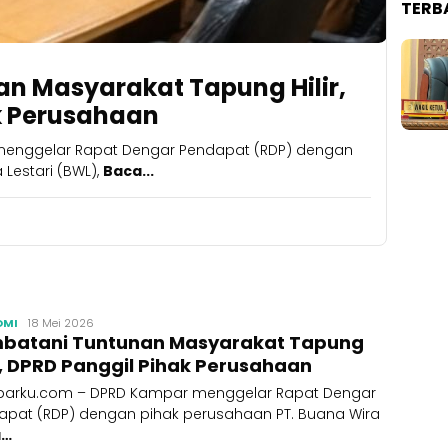
TERB
n Masyarakat Tapung Hilir,
k Perusahaan
enggelar Rapat Dengar Pendapat (RDP) dengan
Lestari (BWL),
Baca...
OMI
Ucok
18 Mei 2026
batani Tuntunan Masyarakat Tapung
Kamparku
ir, DPRD Panggil Pihak Perusahaan
arku.com – DPRD Kampar menggelar Rapat Dengar
apat (RDP) dengan pihak perusahaan PT. Buana Wira
a…