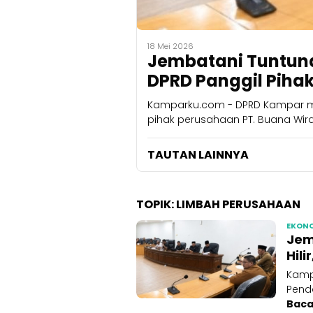
18 Mei 2026
Jembatani Tuntuna
DPRD Panggil Piha
Kamparku.com - DPRD Kampar m
pihak perusahaan PT. Buana Wira 
TAUTAN LAINNYA
TOPIK:
LIMBAH PERUSAHAAN
EKON
Jem
Hil
Kamp
Pend
Bac